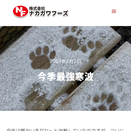
メイン
2024年2月2日
今季最強寒波
今年は暖かい冬だな～と油断していたのですが、ついに