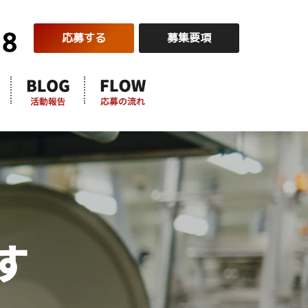
応募する
募集要項
す