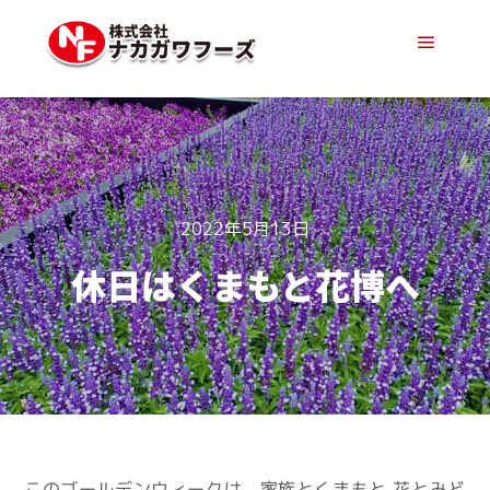
メイン
2022年5月13日
休日はくまもと花博へ
このゴールデンウィークは、家族とくまもと 花とみど