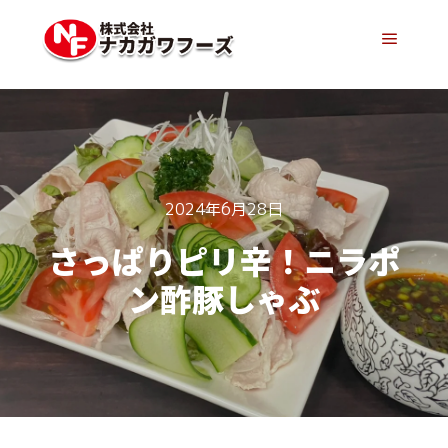
メイン
2024年6月28日
さっぱりピリ辛！ニラポ
ン酢豚しゃぶ