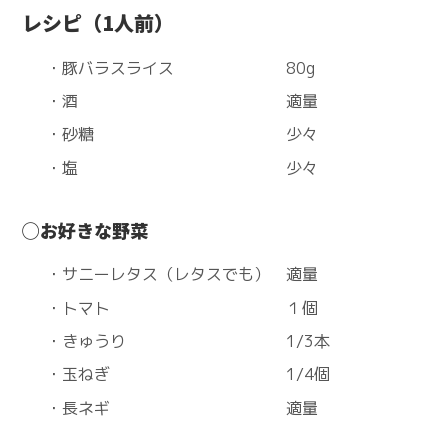
レシピ（1人前）
・豚バラスライス 80g
・酒 適量
・砂糖 少々
・塩 少々
◯お好きな野菜
・サニーレタス（レタスでも） 適量
・トマト １個
・きゅうり 1/3本
・玉ねぎ 1/4個
・長ネギ 適量