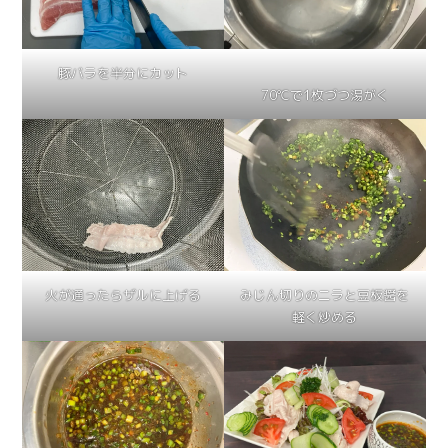
豚バラを半分にカット
70℃で1枚づつ湯がく
火が通ったらザルに上げる
みじん切りのニラと豆板醤を
軽く炒める