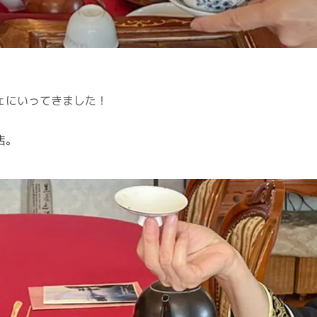
ェにいってきました！
店。
。