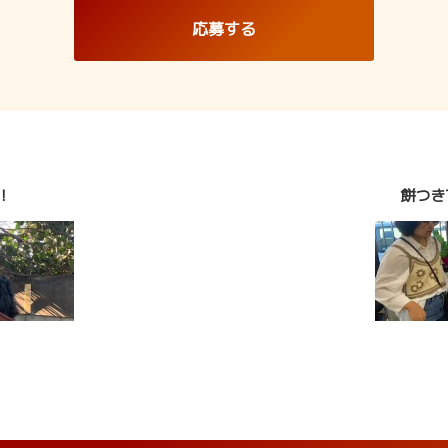
応募する
！
餅つき