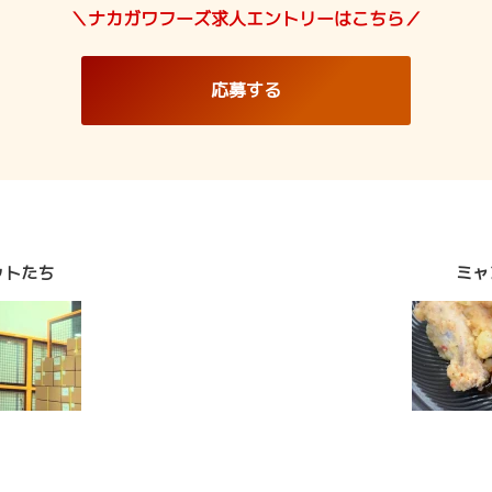
＼ナカガワフーズ求人エントリーはこちら／
応募する
ットたち
ミャ