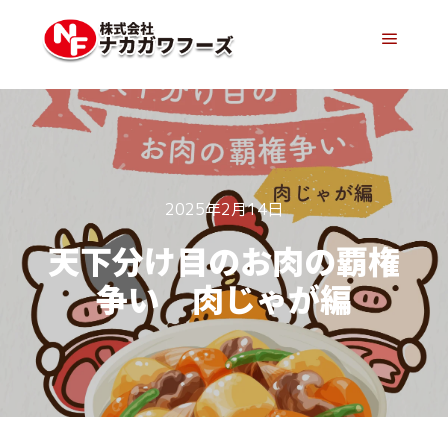
メイン
2025年2月14日
天下分け目のお肉の覇権
争い 肉じゃが編