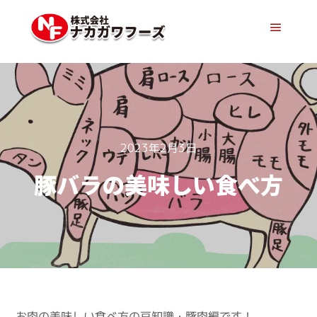
メイン
2023年2月3日
豚バラの美味しい食べ方
お肉の美味しい食べ方の豆知識・豚肉編です！